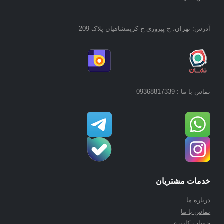
آدرس: تهران، خ پیروزی خ کریمشاهیان پلاک 209
تماس با ما : 09368817339
خدمات مشتریان
درباره ما
تماس با ما
حساب کاربری