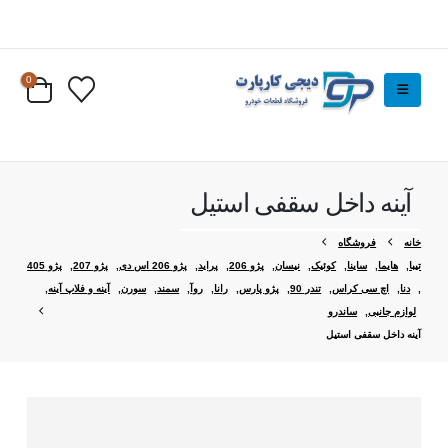
0
آینه داخل سقفی استیل
خانه
فروشگاه
تیبا
,
هایما
,
ساینا
,
کوئیک
,
نیسان
,
پژو 206
,
پراید
,
پژو 206 اس دی
,
پژو 207
,
پژو 405
,
دنا
,
اچ سی کراس
,
تندر 90
,
پژو پارس
,
رانا
,
روآ
,
سمند
,
سورن
,
آینه و فلاپ آینه
,
لوازم جانبی
,
ساندرو
آینه داخل سقفی استیل