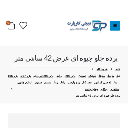
0
پرده جلو جیوه ای عرض 42 سانتی متر
خانه
فروشگاه
تیبا
,
هایما
,
ساینا
,
کوئیک
,
نیسان
,
پژو 206
,
پراید
,
پژو 206 اس دی
,
پژو 207
,
پژو 405
,
دنا
,
اچ سی کراس
,
تندر 90
,
پژو پارس
,
رانا
,
روآ
,
سمند
,
سورن
,
لوازم جانبی
,
ساندرو
,
پیکان
,
پیکان وانت
پرده جلو جیوه ای عرض 42 سانتی متر