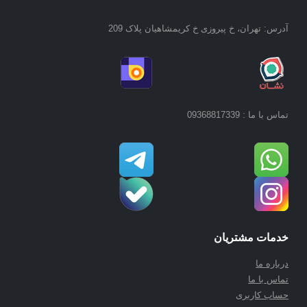
آدرس: تهران، خ پیروزی خ کریمشاهیان پلاک 209
تماس با ما : 09368817339
خدمات مشتریان
درباره ما
تماس با ما
حساب کاربری