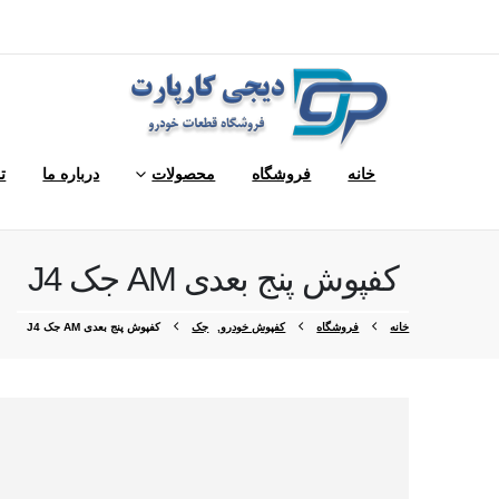
خانه
فروشگاه
محصولات
درباره ما
ت
کفپوش پنج بعدی AM جک J4
خانه
فروشگاه
کفپوش خودرو
,
جک
کفپوش پنج بعدی AM جک J4