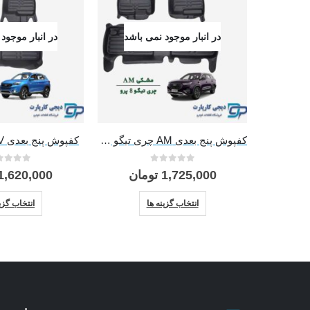
در انبار موجود نمی باشد
در انبار موجود
کفپوش پنج بعدی AM چری تیگو 8 پرو
کفپوش پنج بعدی NV چری تیگو 7
0
از 5
0
از 5
1,725,000
تومان
1,620,000
این محصول دارای انواع مختلفی می باشد. گزینه ها ممکن است در صفحه محصول انتخاب شوند
انتخاب گزینه ها
انتخاب گزین