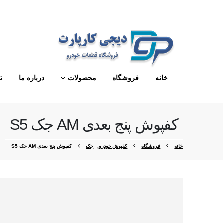
خانه
فروشگاه
محصولات
درباره ما
ت
کفپوش پنج بعدی AM جک S5
خانه
فروشگاه
کفپوش خودرو
,
جک
کفپوش پنج بعدی AM جک S5